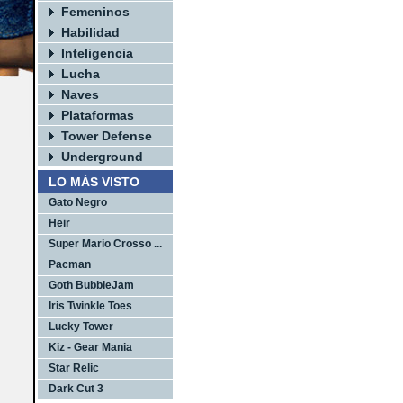
Femeninos
Habilidad
Inteligencia
Lucha
Naves
Plataformas
Tower Defense
Underground
LO MÁS VISTO
Gato Negro
Heir
Super Mario Crosso ...
Pacman
Goth BubbleJam
Iris Twinkle Toes
Lucky Tower
Kiz - Gear Mania
Star Relic
Dark Cut 3